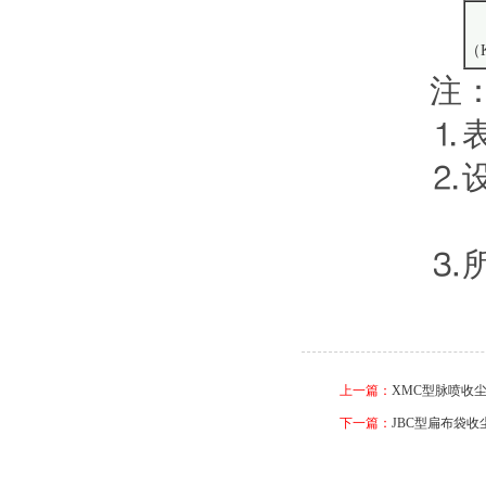
（
注
⒈表中
⒉设备
⒊所耗
上一篇：
XMC型脉喷收
下一篇：
JBC型扁布袋收