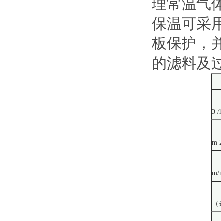
理常温气
保温可采用
板保护，
的滤料及
3 /
m 
m/
（