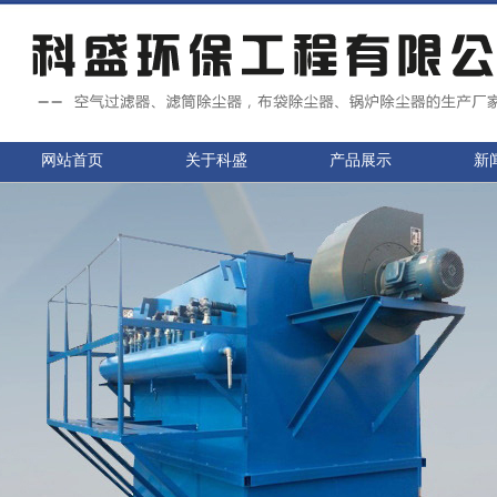
网站首页
关于科盛
产品展示
新