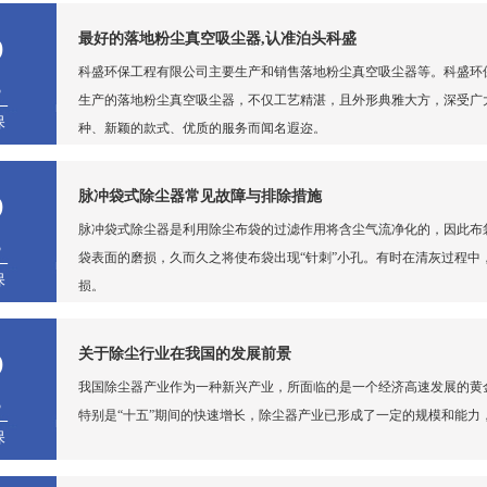
5
最好的落地粉尘真空吸尘器,认准泊头科盛
科盛环保工程有限公司主要生产和销售落地粉尘真空吸尘器等。科盛环
3
生产的落地粉尘真空吸尘器，不仅工艺精湛，且外形典雅大方，深受广
保
种、新颖的款式、优质的服务而闻名遐迩。
5
脉冲袋式除尘器常见故障与排除措施
脉冲袋式除尘器是利用除尘布袋的过滤作用将含尘气流净化的，因此布
3
袋表面的磨损，久而久之将使布袋出现“针刺”小孔。有时在清灰过程
保
损。
5
关于除尘行业在我国的发展前景
我国除尘器产业作为一种新兴产业，所面临的是一个经济高速发展的黄
3
特别是“十五”期间的快速增长，除尘器产业已形成了一定的规模和能力
保