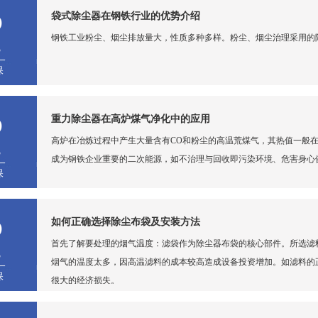
5
袋式除尘器在钢铁行业的优势介绍
钢铁工业粉尘、烟尘排放量大，性质多种多样。粉尘、烟尘治理采用的
3
保
5
重力除尘器在高炉煤气净化中的应用
高炉在冶炼过程中产生大量含有CO和粉尘的高温荒煤气，其热值一般在200
3
成为钢铁企业重要的二次能源，如不治理与回收即污染环境、危害身心
保
5
如何正确选择除尘布袋及安装方法
首先了解要处理的烟气温度：滤袋作为除尘器布袋的核心部件。所选滤
3
烟气的温度太多，因高温滤料的成本较高造成设备投资增加。如滤料的
保
很大的经济损失。