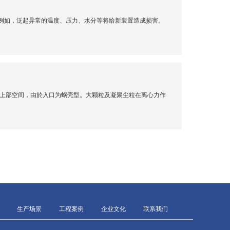
例如，泛起异常的温度、压力、水分等将给新装置造成损害。
室上部空间，由於入口为蜗壳型。大颗粒及凝聚尘粒在离心力作
生产场景
工程案例
企业文化
联系我们