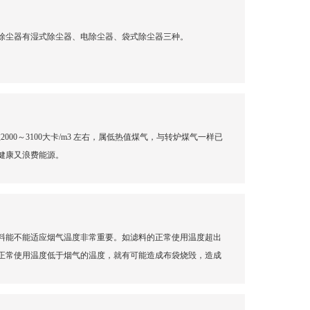
除尘器有湿式除尘器、电除尘器、袋式除尘器三种。
0～3100大卡/m3 左右，属低热值煤气，与转炉煤气一样已
健康又浪费能源。
料能不能适应烟气温度非常重要。如滤料的正常使用温度超出
正常使用温度低于烟气的温度，就有可能造成布袋烧毁，造成