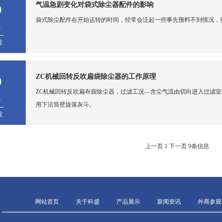
5
气温急剧变化对袋式除尘器配件的影响
袋式除尘配件在开始运转的时间，经常会泛起一些事先预料不到情况，
3
保
5
ZC机械回转反吹扁袋除尘器的工作原理
ZC机械回转反吹扁布袋除尘器，过滤工况—含尘气流由切向进入过滤
3
用下沿筒壁旋落灰斗。
保
上一页
1
下一页
9条信息
网站首页
关于科盛
产品展示
新闻资讯
外商参观